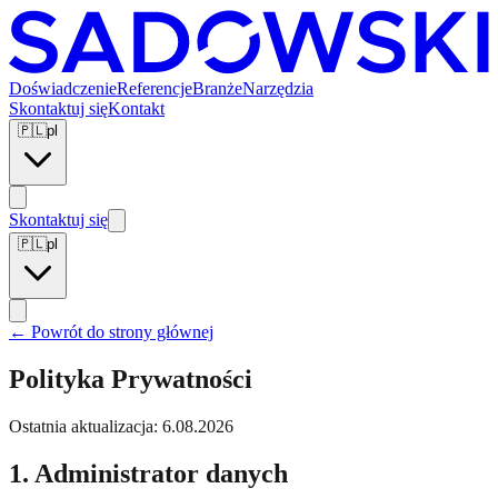
Doświadczenie
Referencje
Branże
Narzędzia
Skontaktuj się
Kontakt
🇵🇱
pl
Skontaktuj się
🇵🇱
pl
←
Powrót do strony głównej
Polityka Prywatności
Ostatnia aktualizacja:
6.08.2026
1. Administrator danych